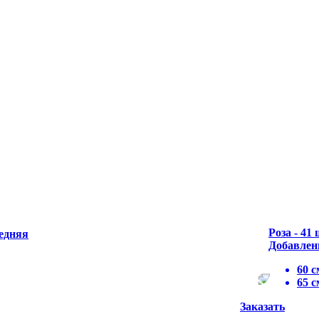
Роза - 41 
едняя
Добавлен
60 с
65 с
Заказать