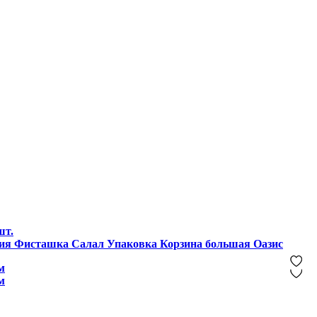
шт.
ия Фисташка Салал Упаковка Корзина большая Оазис
м
м