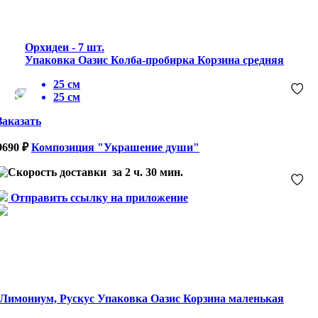
Орхидеи - 7 шт.
Упаковка Оазис Колба-пробирка Корзина средняя
25 см
25 см
Заказать
9690 ₽
Композиция "Украшение души"
за 2 ч. 30 мин.
Отправить ссылку на приложение
 Лимониум, Рускус Упаковка Оазис Корзина маленькая