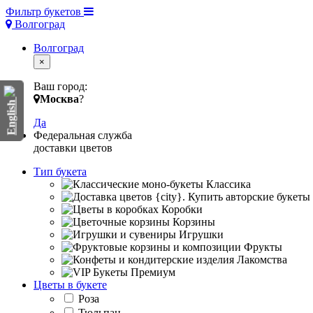
Фильтр букетов
Волгоград
Волгоград
×
Ваш город:
Москва
?
English
Да
Федеральная служба
доставки цветов
Тип букета
Классика
Коробки
Корзины
Игрушки
Фрукты
Лакомства
Премиум
Цветы в букете
Роза
Тюльпан